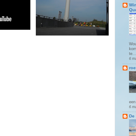
Wim
Qu
Wou
kom
te...
6 m
roe
een 
6 m
De 