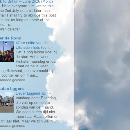
k to Britain – June 2026 (Month
-
Hello everyone. I’m writing this
he 2nd July so a bit later than
al! I shall try to abridge this post
t’s not as long as some of the
rs – q...
eken geleden
er de Rond
42ste editie van de
Elfsteden fiets tocht.
-
Het is nog lekker koel bij
de start.Het is weer
Pinkstermaandag en dan
staat de neus weer
ting Bolsward, heb overnacht bij
 dochter en om 4 uur...
aanden geleden
dse liggers
Liever Liggend april
-
Vandaag eerst Paasdag,
die valt op de eerste
zondag van de maand.
We gaan al een tijd niet
meer naar Paastreffen en
dit jaar niet. Maar we zijn wel n...
aanden geleden