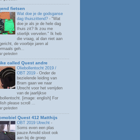
gend fietsen
Wat doe je de godsganse
dag thuiszittend?
-
"Wat
doe je als je de hele dag
thuis zit? Ik zou me
stierlijk vervelen." Ik heb
die vraag, al dan niet aan
gericht, de voorbije jaren al
rmaals geh...
ar geleden
rike called Quest andre
Oliebollentocht 2019 /
OBT 2019
-
Onder de
bezielende leiding van
Bram gaan we naar
Utrecht voor het verrijden
van de jaarlijkse
bollentocht. [image: english] For
ish please scroll ...
ar geleden
omobiel Quest 412 Matthijs
OBT 2019 Utrecht
-
Soms even een plas
pauze Arnold sloot ook
aan bij de groep