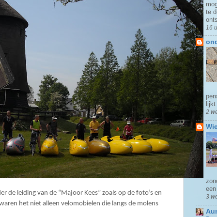
mog
te d
ont
16 
ond
pens
lijkt
2 w
Wie
zond
een 
 de leiding van de “Majoor Kees” zoals op de foto’s en
3 w
, waren het niet alleen velomobielen die langs de molens
Aun