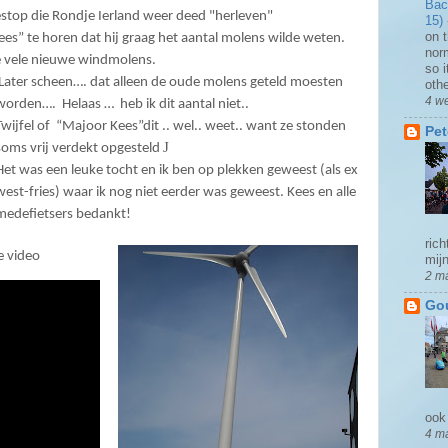
Bac
estop die Rondje Ierland weer deed "herleven"
15)
on t
” te horen dat hij graag het aantal molens wilde weten.
norm
de vele nieuwe windmolens.
so i
Later scheen…. dat alleen de oude molens geteld moesten
othe
4 w
worden….
Helaas …
heb ik dit aantal niet..
Twijfel of
“Majoor Kees”dit .. wel.. weet.. want ze stonden
Pet
J
soms vrij verdekt opgesteld
Het was een leuke tocht en ik ben op plekken geweest (als ex
west-fries) waar ik nog niet eerder was geweest. Kees en alle
medefietsers bedankt!
rich
e video
mijn
2 m
Gou
ook 
4 m