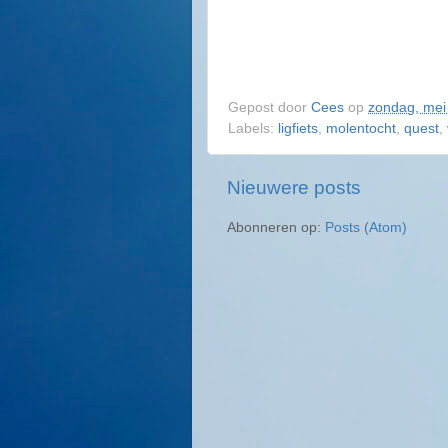
Gepost door
Cees
op
zondag, mei
Labels:
ligfiets
,
molentocht
,
quest
,
Nieuwere posts
Abonneren op:
Posts (Atom)