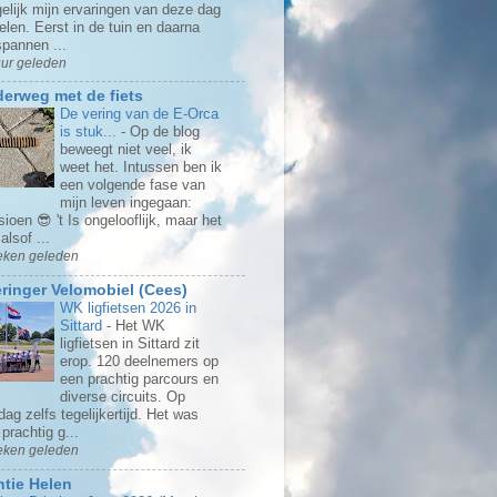
elijk mijn ervaringen van deze dag
elen. Eerst in de tuin en daarna
spannen ...
uur geleden
erweg met de fiets
De vering van de E-Orca
is stuk...
-
Op de blog
beweegt niet veel, ik
weet het. Intussen ben ik
een volgende fase van
mijn leven ingegaan:
ioen 😎 't Is ongelooflijk, maar het
 alsof ...
eken geleden
ringer Velomobiel (Cees)
WK ligfietsen 2026 in
Sittard
-
Het WK
ligfietsen in Sittard zit
erop. 120 deelnemers op
een prachtig parcours en
diverse circuits. Op
ag zelfs tegelijkertijd. Het was
prachtig g...
eken geleden
tie Helen