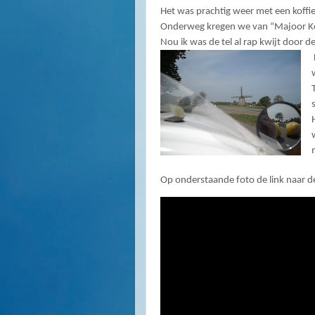
Het was prachtig weer met een koffi
Onderweg kregen we van “Majoor Kees
Nou ik was de tel al rap kwijt door 
Op onderstaande foto de link naar d