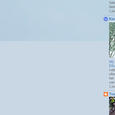
Seb
heef
1 ja
Kam
Wij
Elf
volb
oft
het
van 
1 ja
Toe