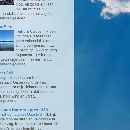
blog, en zoals elk jaar
ook nu weer de vaste
, de statistieken van het afgelop...
aanden geleden
auBleu
Turks & Caicos
-
Ik ben
inmiddels 8 maanden
geen velomobilist meer.
Dat is een gemis, maar
er staat gelukkig genoeg
tegenover ;-) Allereerst
 geweldige baan met een fant...
aanden geleden
st 342
rphy
-
Maandag om 5 uur
estaan. Gisteravond de fiets
argezet en mijn lichaam is toe aan
 inspanning. Door al dat slechte
, hard wind en vorst,...
ar geleden
s van hattem: quest 380
j met een carbon QuestXS
-
Ik kijk
egeld op de site van velomobie.nl
daar zag ik een gebruikte Quest XS
bon. Snel een bericht naar