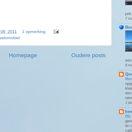
prik
7 m
Be
 08, 2011
1 opmerking:
velomobiel
Homepage
Oudere posts
een
8 m
Que
Mu
opg
kla
een
weer
1 ja
kee
Bli
ger
en 
car