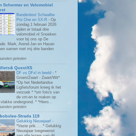
 Schermer en Velomobiel
est
Bandentest Schwalbe
Pro One en SX-R
-
Op
zondag 1 februari 2026
rijden er totaal drie
velomobiel.nl Snoeken
voor bij ons op De
de. Mark, Arend-Jan en Hasan
en samen met mij drie banden
aanden geleden
ifiets& QuestXS
DF vs DFxl in beeld
-
*
Groen/Zwart - Zwart/Wit*
*Op het Nederlandse
Ligfietsforum kreeg ik het
verzoek * *om foto's van
de vm-en te maken op
vlakke ondergrond. * *Hiero...
aanden geleden
bobslee-Strada 119
Gelukkig Nieuwjaar!
-
*Vaste prik......* Gelukkig
Nieuwjaar toegewenst
aan alle lezers van dit