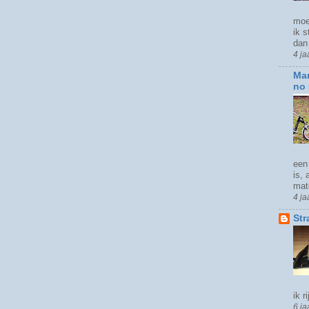
moe
ik 
dan 
4 ja
Mar
no 
een 
is,
mate
4 ja
Str
ik r
6 ja