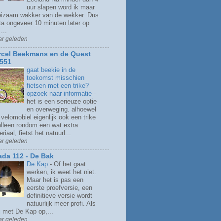
uur slapen word ik maar
izaam wakker van de wekker. Dus
sta ongeveer 10 minuten later op
...
ar geleden
cel Beekmans en de Quest
551
gaat beekie in de
toekomst misschien
fietsen met een trike?
opzoek naar informatie
-
het is een serieuze optie
en overweging. alhoewel
velomobiel eigenlijk ook een trike
 alleen rondom een wat extra
riaal, fietst het natuurl...
ar geleden
ada 112 - De Bak
De Kap
-
Of het gaat
werken, ik weet het niet.
Maar het is pas een
eerste proefversie, een
definitieve versie wordt
natuurlijk meer profi. Als
ij met De Kap op,...
ar geleden