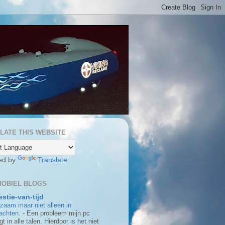
LATE THIS WEBSITE
ed by
Translate
OBIEL BLOGS
stie-van-tijd
zaam maar niet alleen in
achten.
-
Een probleem mijn pc
gt in alle talen. Hierdoor is het niet