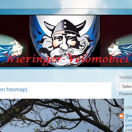
TRANS
en fotomap)
Power
VELOM
Que
Een
ged
zwij