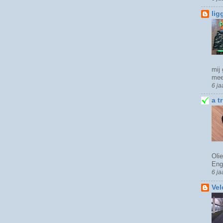
lig
mij 
mee
6 ja
a t
Olie
Engl
6 ja
Vel