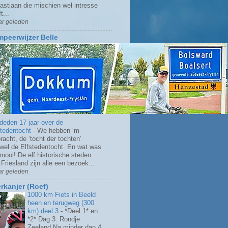
astiaan die mischien wel intresse
t...
ar geleden
peerwijzer Belle
 deden 17 jaar over de
stedentocht
-
We hebben ‘m
racht, de ‘tocht der tochten’
ewel de Elfstedentocht. En wat was
 mooi! De elf historische steden
Friesland zijn alle een bezoek...
ar geleden
rkanjer (Roef)
1000 km Fiets in Beeld
heen en terugweg (300
km) deel 3
-
*Deel 1* en
*2* Dag 3: Rondje
Zeeland Na minder dan 4